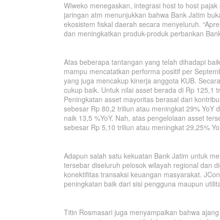
Wiweko menegaskan, integrasi host to host pajak 
jaringan atm menunjukkan bahwa Bank Jatim buk
ekosistem fiskal daerah secara menyeluruh. “Apre
dan meningkatkan produk-produk perbankan Bank 
Atas beberapa tantangan yang telah dihadapi baik
mampu mencatatkan performa positif per Septemb
yang juga mencakup kinerja anggota KUB. Secara 
cukup baik. Untuk nilai asset berada di Rp 125,1 
Peningkatan asset mayoritas berasal dari kontribus
sebesar Rp 80,2 triliun atau meningkat 29% YoY d
naik 13,5 %YoY. Nah, atas pengelolaan asset t
sebesar Rp 5,10 triliun atau meningkat 29,25% Yo
Adapun salah satu kekuatan Bank Jatim untuk men
tersebar diseluruh pelosok wilayah regional dan 
konektifitas transaksi keuangan masyarakat. JCo
peningkatan baik dari sisi pengguna maupun utilit
Titin Rosmasari juga menyampaikan bahwa ajang p