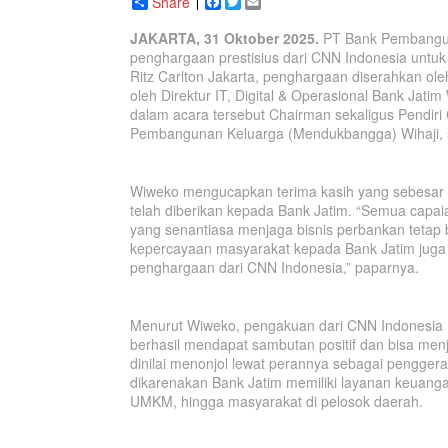
Share
Facebook
Twitter
Email
JAKARTA, 31 Oktober 2025.
PT Bank Pembangun
penghargaan prestisius dari CNN Indonesia untuk k
Ritz Carlton Jakarta, penghargaan diserahkan ol
oleh Direktur IT, Digital & Operasional Bank Jati
dalam acara tersebut Chairman sekaligus Pendir
Pembangunan Keluarga (Mendukbangga) Wihaji, se
Wiweko mengucapkan terima kasih yang sebesar 
telah diberikan kepada Bank Jatim. “Semua capaian
yang senantiasa menjaga bisnis perbankan tetap be
kepercayaan masyarakat kepada Bank Jatim juga
penghargaan dari CNN Indonesia,” paparnya.
Menurut Wiweko, pengakuan dari CNN Indonesia 
berhasil mendapat sambutan positif dan bisa men
dinilai menonjol lewat perannya sebagai penggerak 
dikarenakan Bank Jatim memiliki layanan keuanga
UMKM, hingga masyarakat di pelosok daerah.