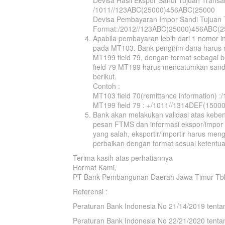
Devisa Hasil Ekspor Sandi Tujuan Transa
/1011//123ABC(25000)456ABC(25000
Devisa Pembayaran Impor Sandi Tujuan T
Format:/2012//123ABC(25000)456ABC(2
Apabila pembayaran lebih dari 1 nomor in
pada MT103. Bank pengirim dana harus
MT199 field 79, dengan format sebagai b
field 79 MT199 harus mencatumkan sandi 
berikut.
Contoh :
MT103 field 70(remittance information
MT199 field 79 : +/1011//1314DEF(150
Bank akan melakukan validasi atas keben
pesan FTMS dan informasi ekspor/impor t
yang salah, eksportir/importir harus me
perbaikan dengan format sesuai ketentua
Terima kasih atas perhatiannya
Hormat Kami,
PT Bank Pembangunan Daerah Jawa Timur Tb
Referensi :
Peraturan Bank Indonesia No 21/14/2019 tenta
Peraturan Bank Indonesia No 22/21/2020 tenta