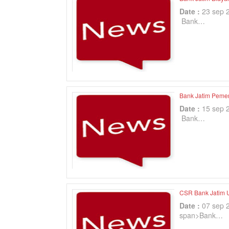
Date :
23 sep 
Bank…
Bank Jatim Peme
Date :
15 sep 
Bank…
CSR Bank Jatim U
Date :
07 sep 
span>Bank…