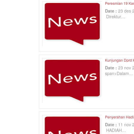
Peresmian 19 Ka
Date :
23 des 
Direktur…
Kunjungan Dprd 
Date :
23 nov 
span>Dalam…
Penyerahan Hadi
Date :
11 nov 
HADIAH…