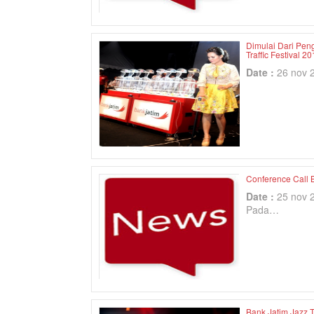
Dimulai Dari Pen
Traffic Festival 2
Date :
26 nov 
Conference Call 
Date :
25 nov 
Pada…
Bank Jatim Jazz T