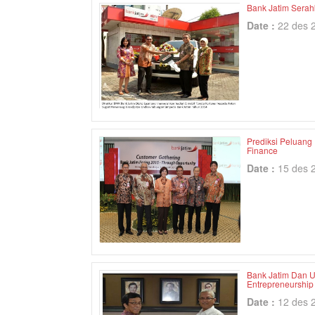
Bank Jatim Serah
Date :
22 des 
Prediksi Peluang
Finance
Date :
15 des 
Bank Jatim Dan U
Entrepreneurship
Date :
12 des 