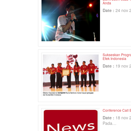
Anda
Date :
24 nov 
Sukseskan Progra
Efek Indonesia
Date :
19 nov 
Conference Call 
Date :
18 nov 
Pada…