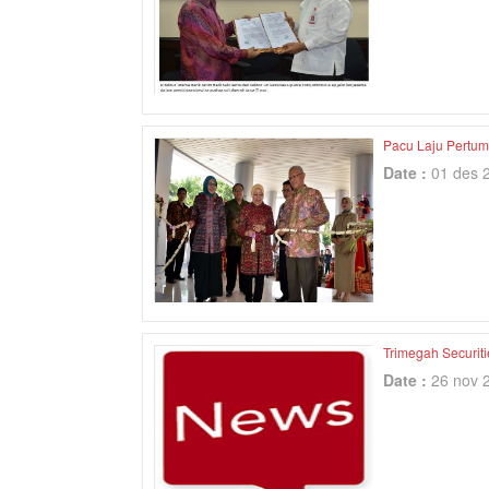
Pacu Laju Pertum
Date :
01 des 
Trimegah Securit
Date :
26 nov 