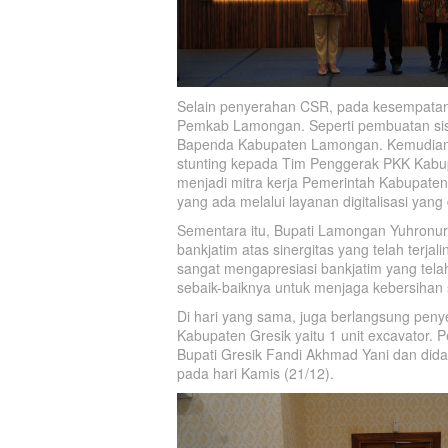
Selain penyerahan CSR, pada kesempatan 
Pemkab Lamongan. Seperti pembuatan sis
Bapenda Kabupaten Lamongan. Kemudian p
stunting kepada Tim Penggerak PKK Kabu
menjadi mitra kerja Pemerintah Kabupat
yang ada melalui layanan digitalisasi yang d
Sementara itu, Bupati Lamongan Yuhronur
bankjatim atas sinergitas yang telah terj
sangat mengapresiasi bankjatim yang tela
sebaik-baiknya untuk menjaga kebersihan
Di hari yang sama, juga berlangsung pen
Kabupaten Gresik yaitu 1 unit excavator.
Bupati Gresik Fandi Akhmad Yani dan dida
pada hari Kamis (21/12).