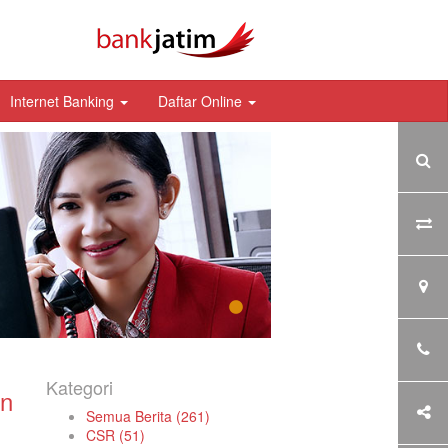
Internet Banking
Daftar Online
Kategori
an
Semua Berita (261)
CSR (51)