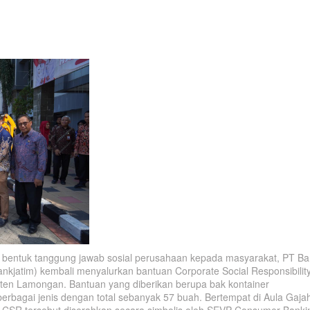
entuk tanggung jawab sosial perusahaan kepada masyarakat, PT Ba
jatim) kembali menyalurkan bantuan Corporate Social Responsibilit
en Lamongan. Bantuan yang diberikan berupa bak kontainer
agai jenis dengan total sebanyak 57 buah. Bertempat di Aula Gaja
SR tersebut diserahkan secara simbolis oleh SEVP Consumer Banki