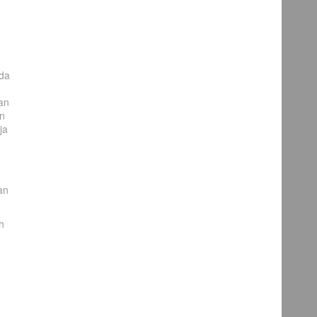
ada
an
en
ja
an
h