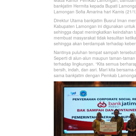
bankjatim Hermita kepada Bupati Lamonga
Lamongan Sofia Amarina hari Kamis (21/1
Direktur Utama bankjatim Busrul Iman m
Kabupaten Lamongan ini digunakan untuk
sehingga dapat meningkatkan keindahan t
membuat masyarakat tidak kesulitan keti
sehingga akan berdampak terhadap kebers
Nantinya puluhan tempat sampah tersebut 
Seperti di alun-alun maupun taman-taman k
terhadap lingkungan. “Kita semua berhar
bersih, indah, dan asri. Mari kita bersa
sama bankjatim dengan Pemkab Lamongan d