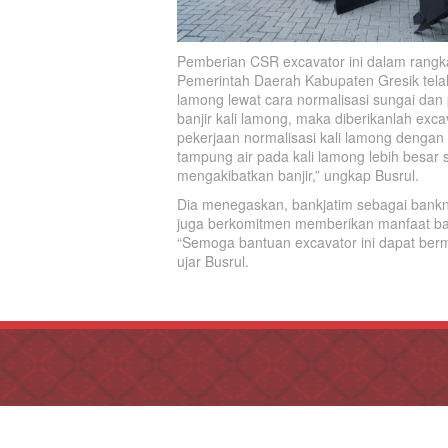
Pemberian CSR excavator ini dalam rangka
Pemerintah Daerah Kabupaten Gresik tela
lamong lewat cara normalisasi sungai dan 
banjir kali lamong, maka diberikanlah exca
pekerjaan normalisasi kali lamong denga
tampung air pada kali lamong lebih besar s
mengakibatkan banjir,” ungkap Busrul.
Dia menegaskan, bankjatim sebagai bankny
juga berkomitmen memberikan manfaat bag
“Semoga bantuan excavator ini dapat ber
ujar Busrul.