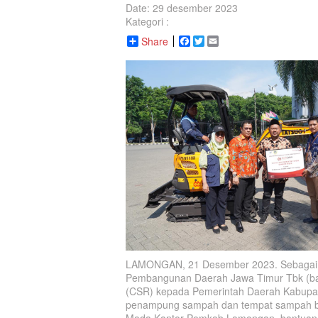
Date: 29 desember 2023
Kategori :
Share
Facebook
Twitter
Email
LAMONGAN, 21 Desember 2023. Sebagai b
Pembangunan Daerah Jawa Timur Tbk (bank
(CSR) kepada Pemerintah Daerah Kabupat
penampung sampah dan tempat sampah berb
Mada Kantor Pemkab Lamongan, bantuan C