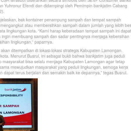
n Yuhronur Efendi dan didampingi oleh Pemimpin bankjatim Cabang
2).
enjelaskan, bak kontainer penampung sampah dan tempat sampah
 mengangkut atau membersihkan sampah dalam jumlah yang lebih be
ata lingkungan kota. “Kami harap keberadaan tempat sampah ini dapa
ka ingin membuang sampah dan sadar pentingnya menjaga kebersihan
ihan lingkungan,” paparnya.
akan ditempatkan di lokasi-lokasi strategis Kabupaten Lamongan.
ota. Menurut Busrul, ini sebagai bukti bahwa bankjatim juga peduli
ap masyarakat bisa selalu menjaga Kabupaten Lamongan agar tetap
ma-sama mewujudkan masyarakat yang peduli lingkungan, semoga kerja
apat terus berjalan dan semakin baik ke depannya,” tegas Busrul.