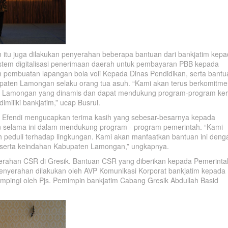
itu juga dilakukan penyerahan beberapa bantuan dari bankjatim kep
tem digitalisasi penerimaan daerah untuk pembayaran PBB kepada
embuatan lapangan bola voli Kepada Dinas Pendidikan, serta bantu
paten Lamongan selaku orang tua asuh. “Kami akan terus berkomitm
en Lamongan yang dinamis dan dapat mendukung program-program ker
imiliki bankjatim,” ucap Busrul.
 Efendi mengucapkan terima kasih yang sebesar-besarnya kepada
alin selama ini dalam mendukung program - program pemerintah. “Kami
h peduli terhadap lingkungan. Kami akan manfaatkan bantuan ini deng
 serta keindahan Kabupaten Lamongan,” ungkapnya.
yerahan CSR di Gresik. Bantuan CSR yang diberikan kepada Pemerinta
 Penyerahan dilakukan oleh AVP Komunikasi Korporat bankjatim kepada
mpingi oleh Pjs. Pemimpin bankjatim Cabang Gresik Abdullah Basid