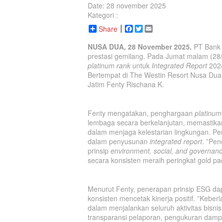
Date: 28 november 2025
Kategori :
Share
Facebook
Twitter
Email
NUSA DUA, 28 November 2025.
PT Bank
prestasi gemilang. Pada Jumat malam (28
platinum rank
untuk
Integrated Report
202
Bertempat di The Westin Resort Nusa Dua 
Jatim Fenty Rischana K.
Fenty mengatakan, penghargaan
platinum
lembaga secara berkelanjutan, memastikan 
dalam menjaga kelestarian lingkungan. Pen
dalam penyusunan
integrated report
. ”Pen
prinsip
environment, social, and governan
secara konsisten meraih peringkat gold 
Menurut Fenty, penerapan prinsip ESG da
konsisten mencetak kinerja positif. ”Kebe
dalam menjalankan seluruh aktivitas bisni
transparansi pelaporan, pengukuran dampak