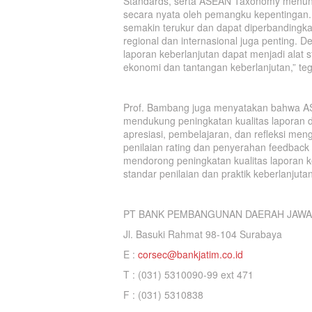
Standards, serta ASEAN Taxonomy menunt
secara nyata oleh pemangku kepentingan. 
semakin terukur dan dapat diperbandingkan.
regional dan internasional juga penting. D
laporan keberlanjutan dapat menjadi alat 
ekonomi dan tantangan keberlanjutan,” te
Prof. Bambang juga menyatakan bahwa AS
mendukung peningkatan kualitas laporan 
apresiasi, pembelajaran, dan refleksi me
penilaian rating dan penyerahan feedback 
mendorong peningkatan kualitas laporan ke
standar penilaian dan praktik keberlanjutan 
PT BANK PEMBANGUNAN DAERAH JAWA
Jl. Basuki Rahmat 98-104 Surabaya
E :
corsec@bankjatim.co.id
T : (031) 5310090-99 ext 471
F : (031) 5310838