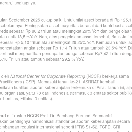
aerah,” ungkapnya.
 bulan September 2025 cukup baik. Untuk nilai asset berada di Rp 125,1
 sebelumnya. Peningkatan asset mayoritas berasal dari kontribusi asse
kredit sebesar Rp 80,2 triliun atau meningkat 29% YoY dan pengelolaan
 atau naik 13,5 %YoY. Nah, atas pengelolaan asset tersebut, Bank Jatim
esar Rp 5,10 triliun atau meningkat 29,25% YoY. Kemudian untuk la
asi mencatatkan angka sebesar Rp 1,14 Triliun atau tumbuh 23,5% YoY. Di
m berhasil menghasilkan pendapatan bunga sebesar Rp7,42 Triliun den
5,10 Triliun atau tumbuh sebesar 29,2 % YoY.
 oleh
National Center for Corporate Reporting
(NCCR) berkerja sama
ty Practitioners (ICSP). Memasuki tahun ke-21, ASRRAT kembali
laian kualitas laporan keberlanjutan terkemuka di Asia. Tahun ini, aj
u organisasi, yaitu 78 dari Indonesia (termasuk 3 entitas sektor publik)
1 entitas, Filipina 3 entitas).
ard of Trustee NCCR Prof. Dr. Bambang Permadi Soemantri
askan pentingnya harmonisasi standar pelaporan keberlanjutan secara
mbangan regulasi internasional seperti IFRS S1-S2, TCFD, GRI