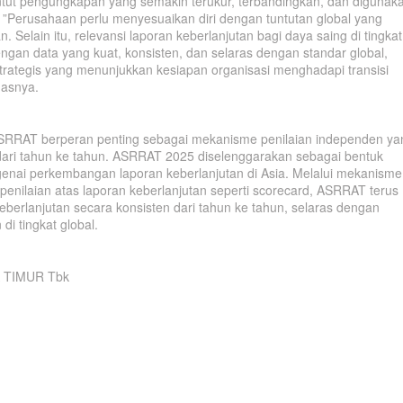
ut pengungkapan yang semakin terukur, terbandingkan, dan digunak
”Perusahaan perlu menyesuaikan diri dengan tuntutan global yang
 Selain itu, relevansi laporan keberlanjutan bagi daya saing di tingkat
engan data yang kuat, konsisten, dan selaras dengan standar global,
strategis yang menunjukkan kesiapan organisasi menghadapi transisi
gasnya.
RRAT berperan penting sebagai mekanisme penilaian independen ya
dari tahun ke tahun. ASRRAT 2025 diselenggarakan sebagai bentuk
ngenai perkembangan laporan keberlanjutan di Asia. Melalui mekanisme
penilaian atas laporan keberlanjutan seperti scorecard, ASRRAT terus
berlanjutan secara konsisten dari tahun ke tahun, selaras dengan
di tingkat global.
 TIMUR Tbk