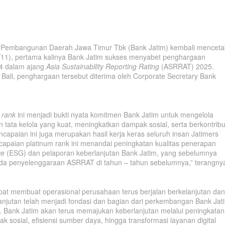
 Pembangunan Daerah Jawa Timur Tbk (Bank Jatim) kembali menceta
/11), pertama kalinya Bank Jatim sukses menyabet penghargaan
4 dalam ajang
Asia Sustainability Reporting Rating
(ASRRAT) 2025.
Bali, penghargaan tersebut diterima oleh Corporate Secretary Bank
 rank
ini menjadi bukti nyata komitmen Bank Jatim untuk mengelola
tata kelola yang kuat, meningkatkan dampak sosial, serta berkontribu
capaian ini juga merupakan hasil kerja keras seluruh insan Jatimers
capaian platinum rank ini menandai peningkatan kualitas penerapan
ce
(ESG) dan pelaporan keberlanjutan Bank Jatim, yang sebelumnya
pada penyelenggaraan ASRRAT di tahun – tahun sebelumnya,” terangny
pat membuat operasional perusahaan terus berjalan berkelanjutan dan
rlanjutan telah menjadi fondasi dan bagian dari perkembangan Bank Jat
s. Bank Jatim akan terus memajukan keberlanjutan melalui peningkatan
 sosial, efisiensi sumber daya, hingga transformasi layanan digital