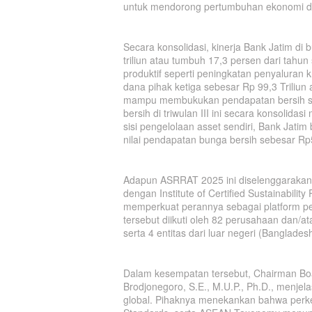
untuk mendorong pertumbuhan ekonomi d
Secara konsolidasi, kinerja Bank Jatim di
triliun atau tumbuh 17,3 persen dari tahun
produktif seperti peningkatan penyaluran 
dana pihak ketiga sebesar Rp 99,3 Triliun
mampu membukukan pendapatan bersih seb
bersih di triwulan III ini secara konsolid
sisi pengelolaan asset sendiri, Bank Jati
nilai pendapatan bunga bersih sebesar Rp
Adapun ASRRAT 2025 ini diselenggarakan
dengan Institute of Certified Sustainabili
memperkuat perannya sebagai platform peni
tersebut diikuti oleh 82 perusahaan dan/ata
serta 4 entitas dari luar negeri (Bangladesh 
Dalam kesempatan tersebut, Chairman Bo
Brodjonegoro, S.E., M.U.P., Ph.D., menjel
global. Pihaknya menekankan bahwa perke