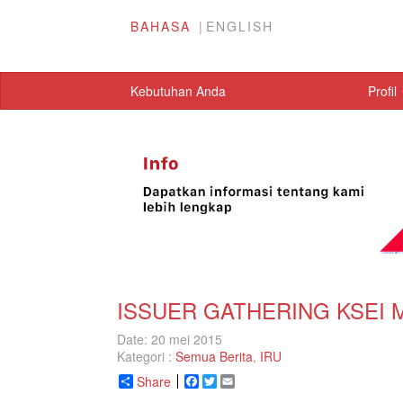
BAHASA
ENGLISH
Kebutuhan Anda
Profil
ISSUER GATHERING KSEI M
Date: 20 mei 2015
Kategori :
Semua Berita
,
IRU
Share
Facebook
Twitter
Email