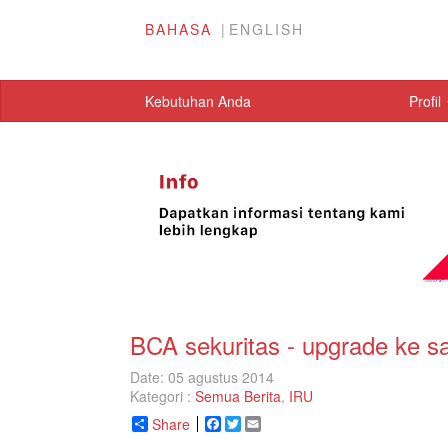
BAHASA
ENGLISH
Kebutuhan Anda
Profil
BCA sekuritas - upgrade ke s
Date: 05 agustus 2014
Kategori :
Semua Berita
,
IRU
Share
Facebook
Twitter
Email