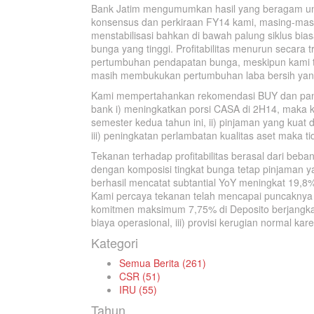
Bank Jatim mengumumkan hasil yang beragam unt
konsensus dan perkiraan FY14 kami, masing-masing
menstabilisasi bahkan di bawah palung siklus bias
bunga yang tinggi. Profitabilitas menurun secara 
pertumbuhan pendapatan bunga, meskipun kami te
masih membukukan pertumbuhan laba bersih yan
Kami mempertahankan rekomendasi BUY dan panda
bank i) meningkatkan porsi CASA di 2H14, maka ki
semester kedua tahun ini, ii) pinjaman yang kuat 
iii) peningkatan perlambatan kualitas aset maka
Tekanan terhadap profitabilitas berasal dari beban
dengan komposisi tingkat bunga tetap pinjaman y
berhasil mencatat subtantial YoY meningkat 19,8
Kami percaya tekanan telah mencapai puncaknya 
komitmen maksimum 7,75% di Deposito berjangka (l
biaya operasional, iii) provisi kerugian normal kar
Kategori
Semua Berita (261)
CSR (51)
IRU (55)
Tahun