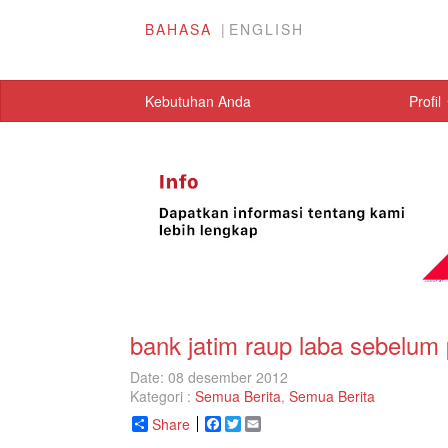
BAHASA
ENGLISH
Kebutuhan Anda
Profil
bank jatim raup laba sebelum 
Date: 08 desember 2012
Kategori :
Semua Berita
,
Semua Berita
Share
Facebook
Twitter
Email