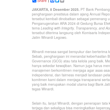
Share
Facebook
Twitter
Email
JAKARTA, 8 Desember 2025.
PT Bank Pembangu
penghargaan prestisius dalam ajang Annual Repo
tersebut kembali dinobatkan sebagai pemenang 
Penganugerahan ARA 2024 di Gedung Bursa Efek 
tema
Leading with Integrity, Transparency, and Ac
tersebut diterima langsung oleh Komisaris Indep
Jatim Winardi Legowo.
Winardi merasa sangat bersyukur dan berterima 
Sebab, penghargaan ini menandai keberhasilan B
Governance (GCG) atau tata kelola yang baik. 
hanya sekedar kewajiban. Namun juga harus menja
manajemen berkomitmen menjaga agar asas-asas GC
independensi, dan fairness menjadi landasan pe
komitmen kami dalam menjaga transparansi serta 
yang baik merupakan modal utama bagi Bank Jati
tegas Winardi.
Selain itu, lanjut Winardi, dengan penerapan tata
terjaga dan sekaligus bisa meningkatkan keperc