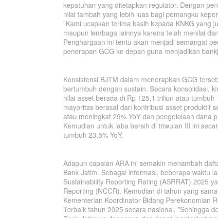
kepatuhan yang ditetapkan regulator. Dengan pen
nilai tambah yang lebih luas bagi pemangku kepe
”Kami ucapkan terima kasih kepada KNKG yang jug
maupun lembaga lainnya karena telah menilai da
Penghargaan ini tentu akan menjadi semangat p
penerapan GCG ke depan guna menjadikan bankja
Konsistensi BJTM dalam menerapkan GCG tersebu
bertumbuh dengan sustain. Secara konsolidasi, ki
nilai asset berada di Rp 125,1 triliun atau tumbu
mayoritas berasal dari kontribusi asset produktif 
atau meningkat 29% YoY dan pengelolaan dana pih
Kemudian untuk laba bersih di triwulan III ini sec
tumbuh 23,5% YoY.
Adapun capaian ARA ini semakin menambah daftar
Bank Jatim. Sebagai informasi, beberapa waktu la
Sustainability Reporting Rating (ASRRAT) 2025 ya
Reporting (NCCR). Kemudian di tahun yang sama
Kementerian Koordinator Bidang Perekonomian 
Terbaik tahun 2025 secara nasional. ”Sehingga d