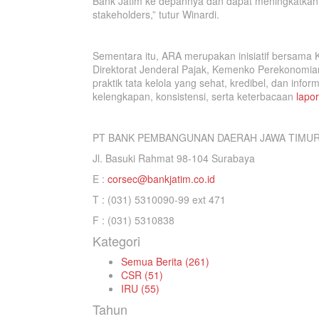
Bank Jatim ke depannya dan dapat meningkatkan ku
stakeholders,” tutur Winardi.
Sementara itu, ARA merupakan inisiatif bersam
Direktorat Jenderal Pajak, Kemenko Perekonomia
praktik tata kelola yang sehat, kredibel, dan info
kelengkapan, konsistensi, serta keterbacaan
lapo
PT BANK PEMBANGUNAN DAERAH JAWA TIMUR
Jl. Basuki Rahmat 98-104 Surabaya
E :
corsec@bankjatim.co.id
T : (031) 5310090-99 ext 471
F : (031) 5310838
Kategori
Semua Berita (261)
CSR (51)
IRU (55)
Tahun