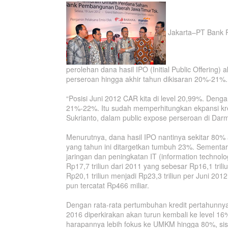
Jakarta–PT Bank 
perolehan dana hasil IPO (Initial Public Offerin
perseroan hingga akhir tahun dikisaran 20%-21%.
“Posisi Juni 2012 CAR kita di level 20,99%. Deng
21%-22%. Itu sudah memperhitungkan ekpansi kred
Sukrianto, dalam public expose perseroan di Darm
Menurutnya, dana hasil IPO nantinya sekitar 80%
yang tahun ini ditargetkan tumbuh 23%. Sement
jaringan dan peningkatan IT (information technolo
Rp17,7 triliun dari 2011 yang sebesar Rp16,1 tril
Rp20,1 triliun menjadi Rp23,3 triliun per Juni 201
pun tercatat Rp466 miliar.
Dengan rata-rata pertumbuhan kredit pertahunnya
2016 diperkirakan akan turun kembali ke level 16%
harapannya lebih fokus ke UMKM hingga 80%, sisa