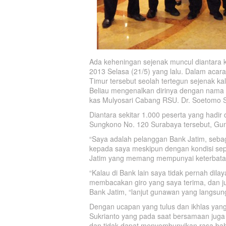
Ada keheningan sejenak muncul diantara 
2013 Selasa (21/5) yang lalu. Dalam acara 
Timur tersebut seolah tertegun sejenak 
Beliau mengenalkan dirinya dengan nama
kas Mulyosari Cabang RSU. Dr. Soetomo 
Diantara sekitar 1.000 peserta yang hadir 
Sungkono No. 120 Surabaya tersebut, Gu
“Saya adalah pelanggan Bank Jatim, seba
kepada saya meskipun dengan kondisi sep
Jatim yang memang mempunyai keterbatasa
“Kalau di Bank lain saya tidak pernah dilay
membacakan giro yang saya terima, dan j
Bank Jatim, “lanjut gunawan yang langsung
Dengan ucapan yang tulus dan ikhlas yang
Sukrianto yang pada saat bersamaan juga 
dan tidak dapat menyembunyikan rasa bah