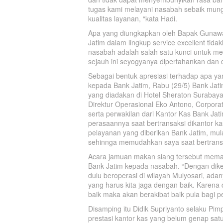
tugas kami melayani nasabah sebaik mungk
kualitas layanan, “kata Hadi.
Apa yang diungkapkan oleh Bapak Gunawan
Jatim dalam lingkup service excellent tid
nasabah adalah salah satu kunci untuk me
sejauh ini seyogyanya dipertahankan dan d
Sebagai bentuk apresiasi terhadap apa ya
kepada Bank Jatim, Rabu (29/5) Bank Ja
yang diadakan di Hotel Sheraton Surabaya.
Direktur Operasional Eko Antono, Corpora
serta perwakilan dari Kantor Kas Bank J
perasaannya saat bertransaksi dikantor ka
pelayanan yang diberikan Bank Jatim, mul
sehinnga memudahkan saya saat bertrans
Acara jamuan makan siang tersebut meman
Bank Jatim kepada nasabah. “Dengan dik
dulu beroperasi di wilayah Mulyosari, ad
yang harus kita jaga dengan baik. Karena
baik maka akan berakibat baik pula bagi p
Disamping itu Didik Supriyanto selaku P
prestasi kantor kas yang belum genap sat