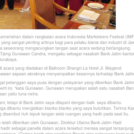
kemeriahan dalam rangkaian acara Indonesia Marketeers Festival (IMF
yang sangat penting artinya bagi para pelaku bisnis dan industri di Ja
kala seseorang mengacungkan tangan saat acara sedang berlangsung.
 Tjeng Gunawan Candra, mengaku sebagai nasabah Bank Jatim kanto
Surabaya.
di acara yang diadakan di Ballroom Shangri-La Hotel Jl. Mayjend
nawan sapaan akrabnya menyampaikan kesannya terhadap Bank Jati
gai pelanggan saya puas dengan pelayanan yang diberikan Bank Jati
erti ini, “kata Gunawan. Gunawan merupakan salah satu nasabah Ban
n yaitu tuna netra.
ani, tetapi di Bank Jatim saya dilayani dengan baik. saya dibantu
uga dibantu mengisikan blanko-blanko yang saya butuhkan. Terima Ka
 disambut riuh tepuk tangan seisi ruangan yang hadir pada saat itu.
 telah diberikan oleh Gunawan, Direktur Utama Bank Jatim Hadi
hadir sebagai panelis dalam acara tersebut merasa sangat tersanjung
agianya. “Terima kasih atas penilaian Bapak atas pelayanan kami sud