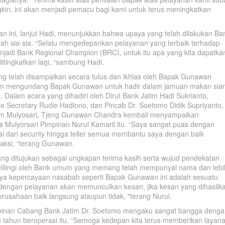
in, ini akan menjadi pemacu bagi kami untuk terus meningkatkan
 ini, lanjut Hadi, menunjukkan bahwa upaya yang telah dilakukan Ba
aklah sia-sia. “Selalu mengedepankan pelayanan yang terbaik terhadap
njadi Bank Regional Champion (BRC), untuk itu apa yang kita dapatka
itingkatkan lagi, “sambung Hadi.
ng telah disampaikan secara tulus dan ikhlas oleh Bapak Gunawan
tim mengundang Bapak Gunawan untuk hadir dalam jamuan makan sia
 Dalam acara yang dihadiri oleh Dirut Bank Jatim Hadi Sukrianto,
te Secretary Rudie Hadiono, dan Pincab Dr. Soetomo Didik Supriyanto,
atim Mulyosari, Tjeng Gunawan Chandra kembali menyampaikan
s Mulyorsari Pimpinan Nurul Kamaril itu. “Saya sangat puas dengan
ai dari security hingga teller semua membantu saya dengan baik
aksi, “terang Gunawan.
g ditujukan sebagai ungkapan terima kasih serta wujud pendekatan
elilingi oleh Bank umum yang memang telah mempunyai nama dan lebi
anya kepercayaan nasabah seperti Bapak Gunawan ini adalah sesuatu
 dengan pelayanan akan memunculkan kesan, jika kesan yang dihasilk
erusahaan baik langsung ataupun tidak, "terang Nurul.
impinan Cabang Bank Jatim Dr. Soetomo mengaku sangat bangga deng
u tahun beroperasi itu. “Semoga kedepan kita terus memberikan layan