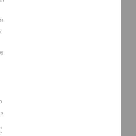
nk
n
ng
h
an
an
an