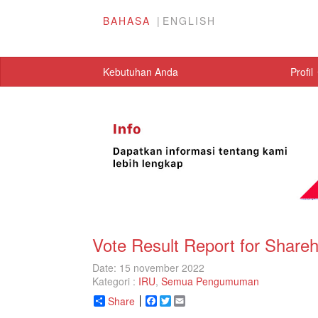
BAHASA
ENGLISH
Kebutuhan Anda
Profil
Vote Result Report for Share
Date: 15 november 2022
Kategori :
IRU
,
Semua Pengumuman
Share
Facebook
Twitter
Email