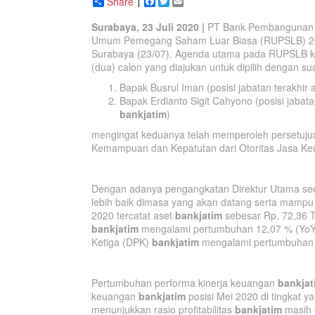
Share
Facebook
Twitter
Email
Surabaya,
23 Juli 2020
|
PT Bank Pembangunan 
Umum Pemegang Saham Luar Biasa (RUPSLB) 2
Surabaya (23/07). Agenda utama pada RUPSLB ka
(dua) calon yang diajukan untuk dipilih dengan s
Bapak Busrul Iman (posisi jabatan terakhir
Bapak Erdianto Sigit Cahyono (posisi jabat
bankjatim
)
mengingat keduanya telah memperoleh persetuju
Kemampuan dan Kepatutan dari Otoritas Jasa Ke
Dengan adanya pengangkatan Direktur Utama sec
lebih baik dimasa yang akan datang serta mampu
2020 tercatat aset
bankjatim
sebesar Rp. 72,36 Tr
bankjatim
mengalami pertumbuhan 12,07 % (YoY)
Ketiga (DPK)
bankjatim
mengalami pertumbuhan 10
Pertumbuhan performa kinerja keuangan
bankjat
keuangan
bankjatim
posisi Mei 2020 di tingkat ya
menunjukkan rasio profitabilitas
bankjatim
masih 