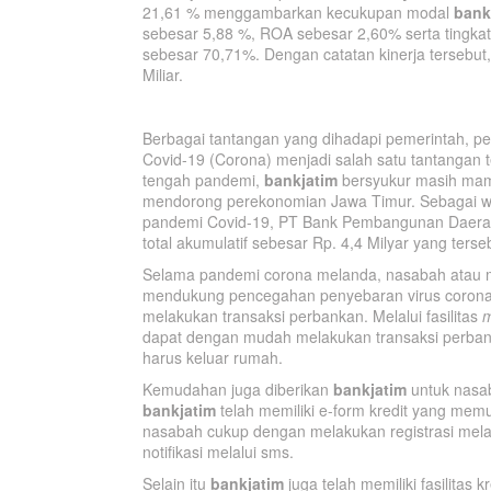
21,61 % menggambarkan kecukupan modal
bank
sebesar 5,88 %, ROA sebesar 2,60% serta tingkat 
sebesar 70,71%. Dengan catatan kinerja tersebut
Miliar.
Berbagai tantangan yang dihadapi pemerintah, pel
Covid-19 (Corona) menjadi salah satu tantangan t
tengah pandemi,
bankjatim
bersyukur masih mamp
mendorong perekonomian Jawa Timur. Sebagai w
pandemi Covid-19, PT Bank Pembangunan Daera
total akumulatif sebesar Rp. 4,4 Milyar yang ters
Selama pandemi corona melanda, nasabah atau 
mendukung pencegahan penyebaran virus coron
melakukan transaksi perbankan. Melalui fasilitas
m
dapat dengan mudah melakukan transaksi perba
harus keluar rumah.
Kemudahan juga diberikan
bankjatim
untuk nasab
bankjatim
telah memiliki e-form kredit yang me
nasabah cukup dengan melakukan registrasi melal
notifikasi melalui sms.
Selain itu
bankjatim
juga telah memiliki fasilitas