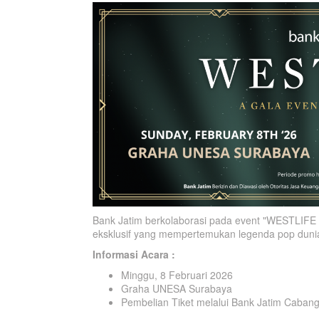
Bank Jatim berkolaborasi pada event "WESTLIFE C
eksklusif yang mempertemukan legenda pop duni
Informasi Acara :
Minggu, 8 Februari 2026
Graha UNESA Surabaya
Pembelian Tiket melalui Bank Jatim Cabang