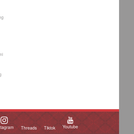
ng
mi
g
Youtube
stagram
Threads
Tiktok