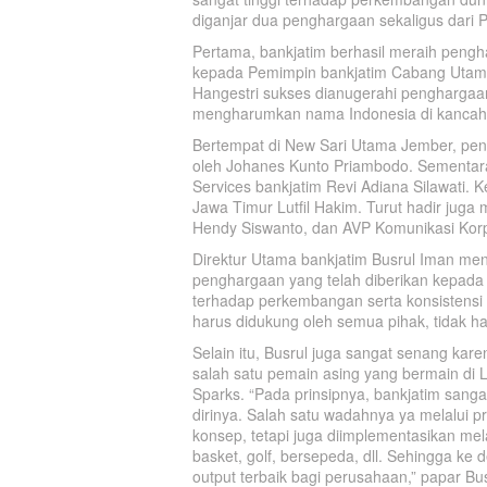
diganjar dua penghargaan sekaligus dari 
Pertama, bankjatim berhasil meraih pengh
kepada Pemimpin bankjatim Cabang Utam
Hangestri sukses dianugerahi penghargaan s
mengharumkan nama Indonesia di kancah 
Bertempat di New Sari Utama Jember, peng
oleh Johanes Kunto Priambodo. Sementar
Services bankjatim Revi Adiana Silawati.
Jawa Timur Lutfil Hakim. Turut hadir jug
Hendy Siswanto, dan AVP Komunikasi Korp
Direktur Utama bankjatim Busrul Iman men
penghargaan yang telah diberikan kepada 
terhadap perkembangan serta konsistensi 
harus didukung oleh semua pihak, tidak ha
Selain itu, Busrul juga sangat senang kare
salah satu pemain asing yang bermain di 
Sparks. “Pada prinsipnya, bankjatim sang
dirinya. Salah satu wadahnya ya melalui 
konsep, tetapi juga diimplementasikan melal
basket, golf, bersepeda, dll. Sehingga 
output terbaik bagi perusahaan,” papar Bus