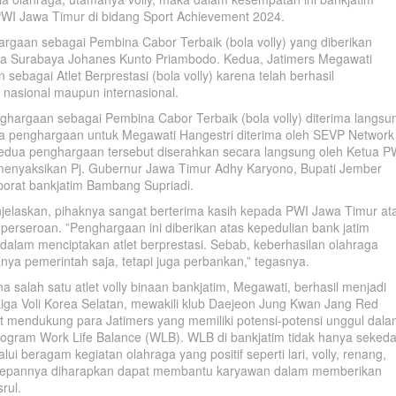
PWI Jawa Timur di bidang Sport Achievement 2024.
argaan sebagai Pembina Cabor Terbaik (bola volly) yang diberikan
a Surabaya Johanes Kunto Priambodo. Kedua, Jatimers Megawati
ebagai Atlet Berprestasi (bola volly) karena telah berhasil
nasional maupun internasional.
hargaan sebagai Pembina Cabor Terbaik (bola volly) diterima langsu
a penghargaan untuk Megawati Hangestri diterima oleh SEVP Network
 Kedua penghargaan tersebut diserahkan secara langsung oleh Ketua P
a menyaksikan Pj. Gubernur Jawa Timur Adhy Karyono, Bupati Jember
orat bankjatim Bambang Supriadi.
jelaskan, pihaknya sangat berterima kasih kepada PWI Jawa Timur at
perseroan. ”Penghargaan ini diberikan atas kepedulian bank jatim
dalam menciptakan atlet berprestasi. Sebab, keberhasilan olahraga
nya pemerintah saja, tetapi juga perbankan,” tegasnya.
na salah satu atlet volly binaan bankjatim, Megawati, berhasil menjadi
Liga Voli Korea Selatan, mewakili klub Daejeon Jung Kwan Jang Red
at mendukung para Jatimers yang memiliki potensi-potensi unggul dal
program Work Life Balance (WLB). WLB di bankjatim tidak hanya sekeda
ui beragam kegiatan olahraga yang positif seperti lari, volly, renang,
ke depannya diharapkan dapat membantu karyawan dalam memberikan
rul.