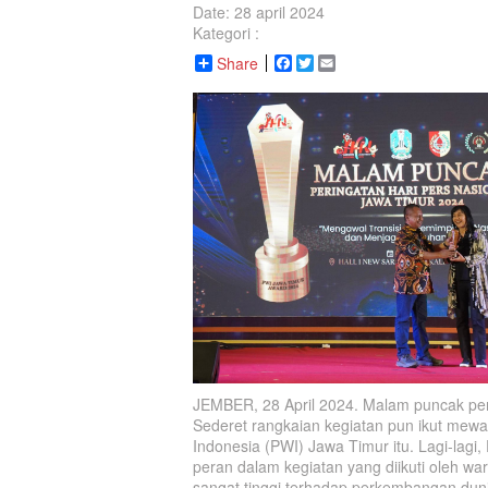
Date: 28 april 2024
Kategori :
Share
Facebook
Twitter
Email
JEMBER, 28 April 2024. Malam puncak per
Sederet rangkaian kegiatan pun ikut mew
Indonesia (PWI) Jawa Timur itu. Lagi-lag
peran dalam kegiatan yang diikuti oleh w
sangat tinggi terhadap perkembangan duni