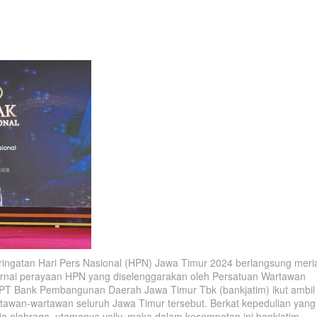
ingatan Hari Pers Nasional (HPN) Jawa Timur 2024 berlangsung meri
arnai perayaan HPN yang diselenggarakan oleh Persatuan Wartawan
i, PT Bank Pembangunan Daerah Jawa Timur Tbk (bankjatim) ikut ambil
artawan-wartawan seluruh Jawa Timur tersebut. Berkat kepedulian yang
a olahraga, utamanya volly, maka dalam kesempatan ini bankjatim