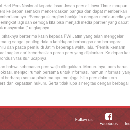
t Hari Pers Nasional kepada insan-insan pers di Jawa Timur maupun
n pers ke depan semakin mencerdaskan bangsa dan dapat memberikan
 pemberitaannya. “Semoga sinergitas bankjatim dengan media-media ya
 meningkat lagi dan semoga kita bisa menjadi media partner yang dapat
tuk masyarakat,” ungkapnya.
 pihaknya berterima kasih kepada PWI Jatim yang telah menggelar
emang sangat penting dalam kehidupan berbangsa dan bernegara.
lu dan pasca pemilu di Jatim beberapa waktu lalu. “Pemilu kemarin
jadi bagian dari keberhasilan peran pers yang dijalankan. Ke depan ka
ndusivitas itu,” ucapnya.
nkan bahwa kebebasan pers wajib ditegakkan. Menurutnya, pers harus
emokrasi, menjadi rumah bersama untuk informasi, namun informasi yan
ami berharap semua pihak mampu menjaga iklim pers dalam era
s dan kepastian hukum. Serta tidak lupa sinergitas dengan berbagai
Follow us
Facebook
In